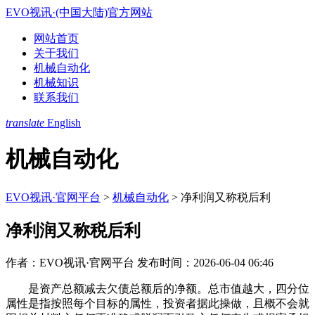
EVO视讯·(中国大陆)官方网站
网站首页
关于我们
机械自动化
机械知识
联系我们
translate
English
机械自动化
EVO视讯·官网平台
>
机械自动化
>
净利润又称税后利
净利润又称税后利
作者：EVO视讯·官网平台
发布时间：2026-06-04 06:46
是资产总额减去欠债总额后的净额。总市值越大，四分位
属性是指按照每个目标的属性，投资者据此操做，且概不会就