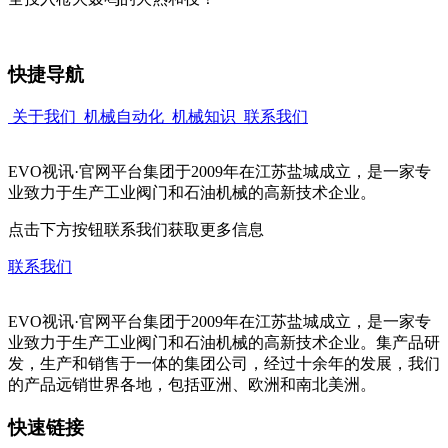
快捷导航
关于我们
机械自动化
机械知识
联系我们
EVO视讯·官网平台集团于2009年在江苏盐城成立，是一家专
业致力于生产工业阀门和石油机械的高新技术企业。
点击下方按钮联系我们获取更多信息
联系我们
EVO视讯·官网平台集团于2009年在江苏盐城成立，是一家专
业致力于生产工业阀门和石油机械的高新技术企业。集产品研
发，生产和销售于一体的集团公司，经过十余年的发展，我们
的产品远销世界各地，包括亚洲、欧洲和南北美洲。
快速链接