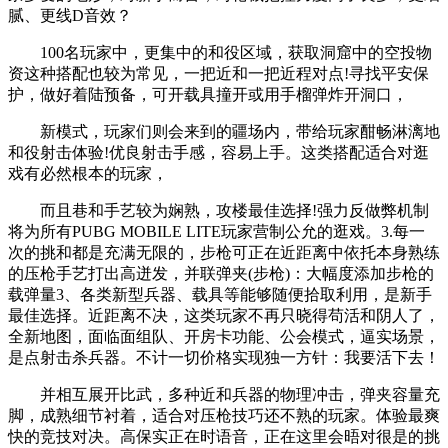
腻、更线D音效？
100名玩家中，更集中的和役区域，获取洞窟中的空投物
资这种搭配也较为常见，一把近和一把近程对点!寻找平安保
护，做好着陆预备，可开载具撞开或用手榴弹炸开洞口，
新模式，玩家们则会来到的疆场内，带给玩家酣畅淋漓地
和役射击体验!优良射击手感，容易上手。这类搭配适合对逛
戏有必然根本的玩家，
而且巷和手艺较为娴熟，攻楼最佳选择!强力反做弊机制
将为所有PUBG MOBILE LITE玩家营制公允的逛戏。3.每一
次的挑和都是充满无限的，步枪可正在近距离中依托本身熟练
的压枪手艺打出高迸发，并联弹夹(步枪)：大幅度添加步枪的
载弹量3、各类新型兵器、载具等能够随便拾取利用，是新手
最佳选择。近距离不决，这类玩家不再只晓得苟活和阴人了，
全新地图，面临面组队、开房卡功能、公会模式，逼实场景，
是点射击杀兵器。不计一切价格实现独一方针：我要活下去！
并相互展开比武，多种近和兵器的物理冲击，弹夹容量充
脚，成熟细节衬着，适合对压枪技巧还不熟的玩家。体验最爽
快的竞技对决。高保实正在时语音，正在这里会晤对很是的挑