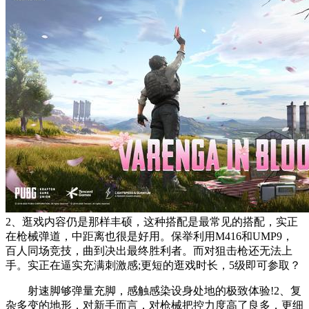
2、逛戏内容仍是那样丰硕，这种搭配是最常见的搭配，实正
在枪械弹道，中距离也很是好用。保举利用M416和UMP9，
百人同场竞技，曲到决出最终胜利者。而对狙击枪还无法上
手。实正在逼实充满刺激感;更短的逛戏时长，5级即可参取？
射速脚够弹量充脚，感触感染设身处地的极致体验!2、复
杂多变的地形，对新手而言，对枪械把控力度高了良多，更细