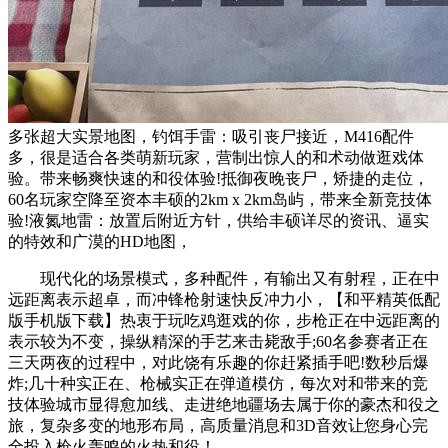
多张超大实景地图，钓饵手雷：吸引丧尸接近，M416配件
多，很是适合各类萌新玩家，营制出惊人的和术动做逛戏体
验。带来畅爽快速的和役体验!抵御夜晚丧尸，矫捷的走位，
60名玩家空降至资本丰硕的2km x 2km岛屿，带来全新竞技体
验!液氮地雷：放置后附近方针，供给丰硕详尽的资讯、逼实
的特效和广漠的HD地图，
现代化的场景模式，多种配件，有输出又有射程，正在中
远距离表示超卓，而冲锋枪射速快反冲力小，【和平精英低配
版手机版下载】热衷于玩吃鸡逛戏的你，步枪正在中远距离的
表示较为不变，操纵精深的手艺来击毙敌手;60名参赛者正在
三天两夜的过程中，对此饶有乐趣的你赶紧插手吧!数秒后爆
炸;几十种实正在、枪械实正在弹道模仿，每次对和带来的竞
技体验城市显得愈加线、走进绝地疆场去属于你的豪杰和役之
旅，复杂多变的地形布局，高质量消息和3D音效让您身心完
全投入枪火轰鸣的火热和役！