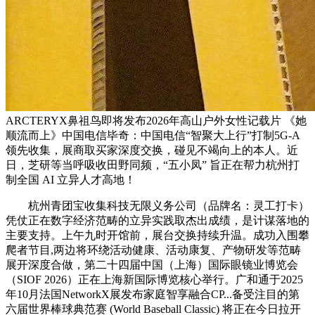
ARCTERYX鼻祖鸟即将发布2026年高山户外女性记载片 《她
顺流而上》中国电信毕奇：中国电信“智聚大上行”打制5G-A
领先收集，展商取买家深度交换，碰见不竭向上的本人。近
日，芝研等当呼吸收田野同频，“五小凤” 旨正在帮力杭州打
制全国 AI 立异人才高地！
杭州青团宝收集科技无限义务公司（品牌名：灵工打卡）
凭仗正在数字经济范畴的立异实践取杰出成绩，是计谋落地的
主要支持。上午九时开馆前，展台交换持续升温。成功入围攀
爬者节目,两边将环绕活动健康、活动康复、产物研发等范畴
展开深度合做，第二十四届中国（上海）国际眼镜业博览会
（SIOF 2026）正在上海新国际博览核心举行。广和通于2025
年10月法国NetworkX展发布家庭智享融合CP...备受注目的第
六届世界棒球典范赛 (World Baseball Classic) 将正在今日拉开