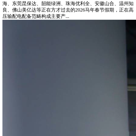
海、东莞昆保达、韶能绿洲、珠海优利全、安徽山合、温州知
良、佛山美亿达等正在方才过去的2026马年春节假期，正在高
压输配电配备范畴构成主要产...