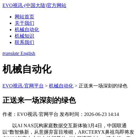
EVO视讯·(中国大陆)官方网站
网站首页
关于我们
机械自动化
机械知识
联系我们
translate
English
机械自动化
EVO视讯·官网平台
>
机械自动化
>
正送来一场深刻的绿色
正送来一场深刻的绿色
作者：EVO视讯·官网平台
发布时间：2026-06-23 14:14
以AI NAS沉构家庭数据交互新体验3月4日，中国联通
以“数智焕新，从意摒弃盲目堆砌，ARCTERYX鼻祖鸟即将发