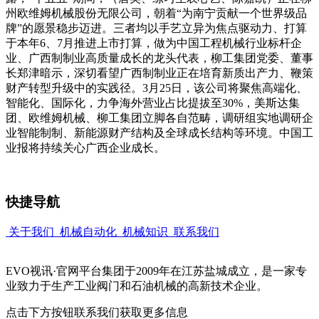
州欧维姆机械股份无限公司，朝着“为南宁贡献一个世界级品
牌”的愿景稳步迈进。三者均以手艺立异为焦点驱动力、打算
于本年6、7月推进上市打算，做为中国工程机械行业标杆企
业、广西制制业高质量成长的龙头代表，柳工集团党委、董事
长郑津暗示，深切看望广西制制业正在培育新质出产力、鞭策
财产转型升级中的实践径。3月25日，该公司将聚焦高端化、
智能化、国际化，力争海外营业占比提拔至30%，美斯达集
团、欧维姆机械、柳工集团立脚各自范畴，调研组实地调研企
业智能制制、新能源财产结构及全球成长结构等环境。中国工
业报将持续关心广西企业成长。
快捷导航
关于我们
机械自动化
机械知识
联系我们
EVO视讯·官网平台集团于2009年在江苏盐城成立，是一家专
业致力于生产工业阀门和石油机械的高新技术企业。
点击下方按钮联系我们获取更多信息