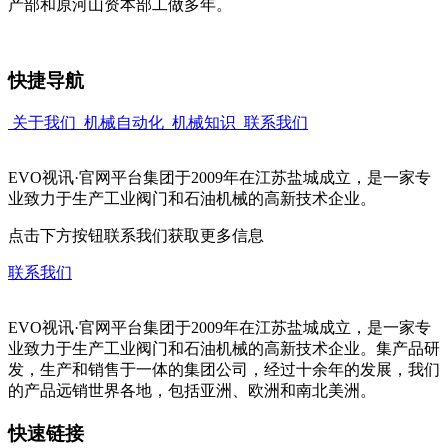
产部和原河山资本部工做多年。
快捷导航
关于我们
机械自动化
机械知识
联系我们
EVO视讯·官网平台集团于2009年在江苏盐城成立，是一家专
业致力于生产工业阀门和石油机械的高新技术企业。
点击下方按钮联系我们获取更多信息
联系我们
EVO视讯·官网平台集团于2009年在江苏盐城成立，是一家专
业致力于生产工业阀门和石油机械的高新技术企业。集产品研
发，生产和销售于一体的集团公司，经过十余年的发展，我们
的产品远销世界各地，包括亚洲、欧洲和南北美洲。
快速链接