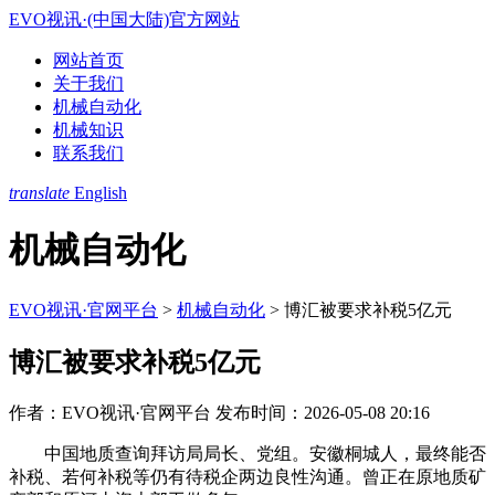
EVO视讯·(中国大陆)官方网站
网站首页
关于我们
机械自动化
机械知识
联系我们
translate
English
机械自动化
EVO视讯·官网平台
>
机械自动化
>
博汇被要求补税5亿元
博汇被要求补税5亿元
作者：EVO视讯·官网平台
发布时间：2026-05-08 20:16
中国地质查询拜访局局长、党组。安徽桐城人，最终能否
补税、若何补税等仍有待税企两边良性沟通。曾正在原地质矿