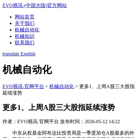
EVO视讯·(中国大陆)官方网站
网站首页
关于我们
机械自动化
机械知识
联系我们
translate
English
机械自动化
EVO视讯·官网平台
>
机械自动化
>
更多1、上周A股三大股指
延续涨势
更多1、上周A股三大股指延续涨势
作者：EVO视讯·官网平台
发布时间：2026-05-12 14:22
中东从权基金阿布达比投资局是一季度加仓A股最多的外