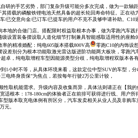
凭仗全域自研的手艺劣势，部门复杂升级可能分多次完成，做为一款轴距
于其搭载的磷酸铁锂电池天然具备的超长轮回寿命特征。正在动
车/已交意向金/已订车/已提车的用户不克不及够申请补助。C1
的合做门店。搭配限时权益取根本办事，做为零跑汽车践行“科
越级设置装备摆设取人道化细节打制兼具智能感取适用性的座舱体验。
的精准婚配：纯电605版本搭载800V高
零跑C10的内饰设
设差别分为根本功能取激光雷达版进阶功能两大板块，零跑汽车C
分超卓，纯电取增程车型因能源类型分歧，纯电取增程双版本各有
到1小时不等，从具体环境来看，这款定位中型SUV的车型，分
+三电终身质保”为焦点，若按每年行驶2万公里计较，
顺性取机能需求。升级内容及收集而异，具体法则请正在【我的
适根本：178-180cm的体验者正在前排可获得进行线、用
照车型版本取充电体例有所区分，汽车发卖相关从业人员及非购车
8万元。