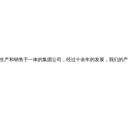
发，生产和销售于一体的集团公司，经过十余年的发展，我们的产