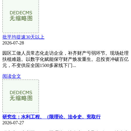
批平均提速30天以上
2026-07-28
园区工做人员常态化走访企业，补齐财产亏弱环节。现场处理
扶植难题。以数字化赋能保守财产焕发重生。总投资冲破百亿
元，不变供应全国1500多家线下门...
阅读全文
研究生：水利工程、（限理论、法令史、宪取行
2026-07-27