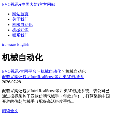
EVO视讯·(中国大陆)官方网站
网站首页
关于我们
机械自动化
机械知识
联系我们
translate
English
机械自动化
EVO视讯·官网平台
>
机械自动化
>
机械自动化
配套采购还包罗IntelRealSense等四类3D视觉系
2026-07-28
配套采购还包罗Intel RealSense等四类3D视觉系统。该公司已
通过投标采购了四款仿朝气械手（每款2件），打算采购中国
开辟的仿朝气械手（配备高活络度手指...
阅读全文