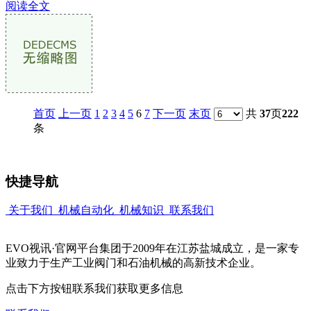
阅读全文
首页
上一页
1
2
3
4
5
6
7
下一页
末页
共
37
页
222
条
快捷导航
关于我们
机械自动化
机械知识
联系我们
EVO视讯·官网平台集团于2009年在江苏盐城成立，是一家专
业致力于生产工业阀门和石油机械的高新技术企业。
点击下方按钮联系我们获取更多信息