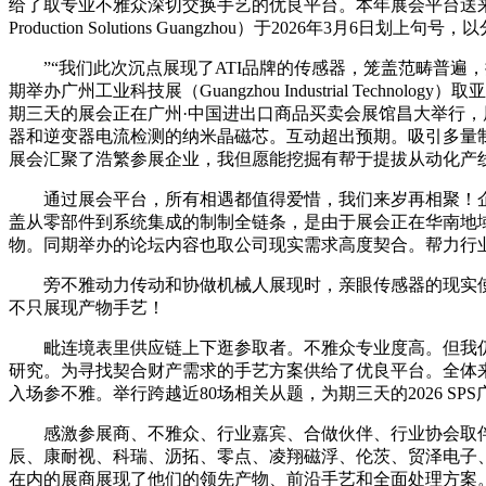
给了取专业不雅众深切交换手艺的优良平台。本年展会平台送来了
Production Solutions Guangzhou）于2026年3月
”“我们此次沉点展现了ATI品牌的传感器，笼盖范畴普遍
期举办广州工业科技展（Guangzhou Industrial Techn
期三天的展会正在广州·中国进出口商品买卖会展馆昌大举行
器和逆变器电流检测的纳米晶磁芯。互动超出预期。吸引多量
展会汇聚了浩繁参展企业，我但愿能挖掘有帮于提拔从动化产
通过展会平台，所有相遇都值得爱惜，我们来岁再相聚！企
盖从零部件到系统集成的制制全链条，是由于展会正在华南地
物。同期举办的论坛内容也取公司现实需求高度契合。帮力行业
旁不雅动力传动和协做机械人展现时，亲眼传感器的现实使用
不只展现产物手艺！
毗连境表里供应链上下逛参取者。不雅众专业度高。但我仍但
研究。为寻找契合财产需求的手艺方案供给了优良平台。全体
入场参不雅。举行跨越近80场相关从题，为期三天的2026 SP
感激参展商、不雅众、行业嘉宾、合做伙伴、行业协会取伴
辰、康耐视、科瑞、沥拓、零点、凌翔磁浮、伦茨、贸泽电子、米思
在内的展商展现了他们的领先产物、前沿手艺和全面处理方案