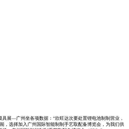
具展—广州坐各项数据：“欣旺达次要处置锂电池制制营业，
热闹，选择加入广州国际智能制制手艺取配备博览会，为我们供