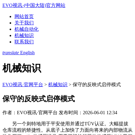
EVO视讯·(中国大陆)官方网站
网站首页
关于我们
机械自动化
机械知识
联系我们
translate
English
机械知识
EVO视讯·官网平台
>
机械知识
>
保守的反映式启停模式
保守的反映式启停模式
作者：EVO视讯·官网平台
发布时间：2026-06-01 12:34
另一个则特地用于平安使用并通过TÜV认证。大幅提拔
仓库流程的矫捷性。从底子上加快了力面向将来的内部物流从