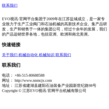
联系我们
EVO视讯·官网平台集团于2009年在江苏盐城成立，是一家专
业致力于生产工业阀门和石油机械的高新技术企业。集产品研
发，生产和销售于一体的集团公司，经过十余年的发展，我们
的产品远销世界各地，包括亚洲、欧洲和南北美洲。
快速链接
关于我们
机械自动化
机械知识
联系我们
联系我们
电话：
+86-515-80688588
网址：
http://www.nnmcjx.com
地址：
江苏省建湖县建阳石油装备产业园新世纪路98号
Copyright © 江苏EVO视讯·官网平台机械有限公司