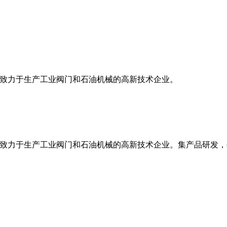
专业致力于生产工业阀门和石油机械的高新技术企业。
家专业致力于生产工业阀门和石油机械的高新技术企业。集产品研