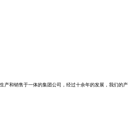
发，生产和销售于一体的集团公司，经过十余年的发展，我们的产