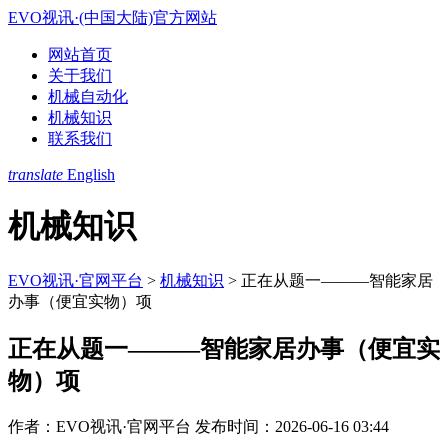
EVO视讯·(中国大陆)官方网站
网站首页
关于我们
机械自动化
机械知识
联系我们
translate
English
机械知识
EVO视讯·官网平台
>
机械知识
>
正在从题一———智能家居
办事（便宜实物）项
正在从题一———智能家居办事（便宜实
物）项
作者：EVO视讯·官网平台
发布时间：2026-06-16 03:44