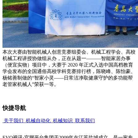
本次大赛由智能机械人创意竞赛组委会、机械工程学会、高校
机械工程讲授协做组从办，正在从题一———智能家居办事
（便宜实物）项目中，大赛于 2020 年正式入选中国高档教育
学会发布的全国通俗高校学科竞赛排行榜，陈晓峰、陈怡豪、
杨铭善制做的“智家小灵——日常洁净取健康守护的多功能帮
老管家机械人”荣获一等。
快捷导航
关于我们
机械自动化
机械知识
联系我们
EVO视讯·官网平台集团于2009年在江苏盐城成立，是一家专