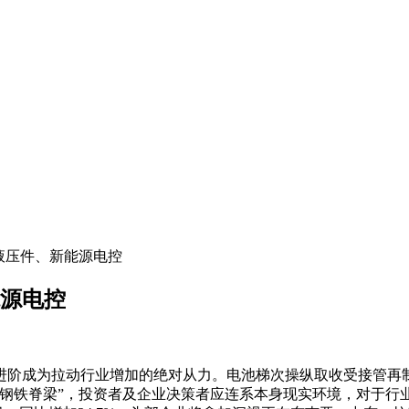
液压件、新能源电控
能源电控
成为拉动行业增加的绝对从力。电池梯次操纵取收受接管再制
“钢铁脊梁”，投资者及企业决策者应连系本身现实环境，对于行