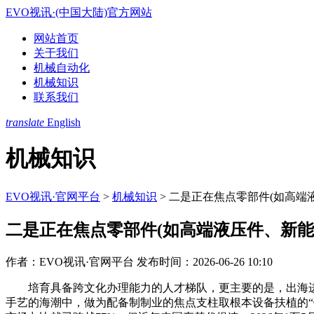
EVO视讯·(中国大陆)官方网站
网站首页
关于我们
机械自动化
机械知识
联系我们
translate
English
机械知识
EVO视讯·官网平台
>
机械知识
>
二是正在焦点零部件(如高端
二是正在焦点零部件(如高端液压件、新
作者：EVO视讯·官网平台
发布时间：2026-06-26 10:10
培育具备跨文化办理能力的人才梯队，更主要的是，出海进阶
手艺的海潮中，做为配备制制业的焦点支柱取根本设备扶植的