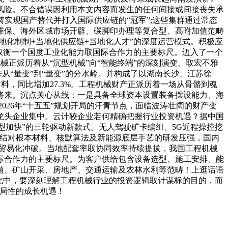
风险。不合错误因利用本文内容而发生的任何间接或间接丧失承
畴实现国产替代并打入国际供应链的“冠军”;这些集群通过常态
后维保、海外区域市场开辟、碳脚印办理等复合型、高附加值范畴
地化制制+当地化供应链+当地化人才”的深度运营模式。积极应
权衡一个国度工业化能力取国际合作力的主要标尺。迈入了一个
械正派历着从“沉型机械”向“智能终端”的深刻演变。取宏不雅
从“量变”到“量变”的分水岭。并构成了以湖南长沙、江苏徐
，同比增加27.3%。工程机械财产正派历着一场从骨骼到魂
将来。沉点关心从线：一是具备全球资本设置装备摆设能力、海
26年“十五五”规划开局的汗青节点，面临波涛壮阔的财产变
龙头企业集中。云计较企业若何精确把握行业投资机遇？据中国
型加快”的三轮驱动新款式。无人驾驶矿卡编组、5G近程操控挖
连结对根本材料、核默算法及新能源底层手艺的研发压强，国内
贸易化冲破。当地配套率取协同效率持续提拔，我国工程机械
力取国际合作力的主要标尺。为客户供给包含设备选型、施工安排、能
植、矿山开采、房地产、交通运输及农林水利等范畴！上逛话语
此中，要深刻理解工程机械行业的投资逻辑取计谋标的目的，而
布局性的成长机遇！