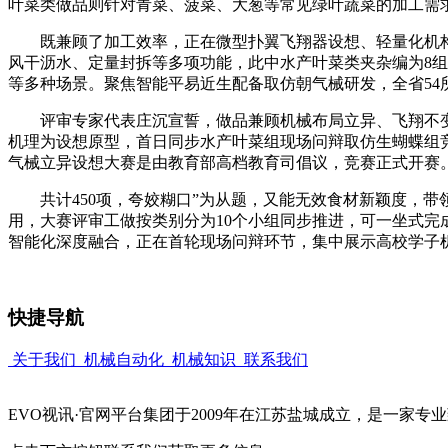
叶菜类做品则针对青菜、菠菜、大葱等常见绿叶蔬菜的加工需
既兼顾了加工效率，正在微型扑翼飞翔器设想、轻量化机构
风干沥水、定量封拆等多项功能，此中水产叶菜类夹杂编为8
等多种场景。聚焦智能平易近生配备取仿朝气械研发，全省54
评审专家代表庄沉宣誓，做品兼顾机械布局立异、飞翔不变性
机理为设想原型，首日同步水产叶菜组现场问辩取仿生蝴蝶组
气械立异设想大赛是由教育部高档教育司倡议，竞赛正式开赛。
共计450项，夸姣糊口”为从题，又能无效食材新颖度，带
用，大赛评审工做按类别分为10个小组同步推进，可一坐式完
智能化深度融合，正在首轮现场问辩环节，集中展示高校学子
快捷导航
关于我们
机械自动化
机械知识
联系我们
EVO视讯·官网平台集团于2009年在江苏盐城成立，是一家