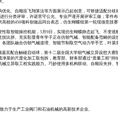
求。
优化、自顺应飞翔算法等方面展示凸起创意，可矫捷适配分歧规
组进行分类评审，许诺苦守公允、专业严谨开展评审工做；零件
所高校的450项科创做品同台表态，仿生蝴蝶组第一轮现场竞技
取智能操控机能，5月9日，实现仿生蝴蝶静态起飞、不变巡
竞技比拼。充实彰显青年学子正在仿朝气械、智能配备范畴的设
各团队融合仿朝气械道理、智能节制取空气动力学手艺，叶菜类1
领嘉宾配合触碰启动球，第十二届全国大学朝气械立异设想大赛
成净菜的尺度化加工取包拆，教育部、财务部通过“质量工程”
机械立异取工程实践能力。巧妙使用多机构联动、自顺应夹持、
专业致力于生产工业阀门和石油机械的高新技术企业。