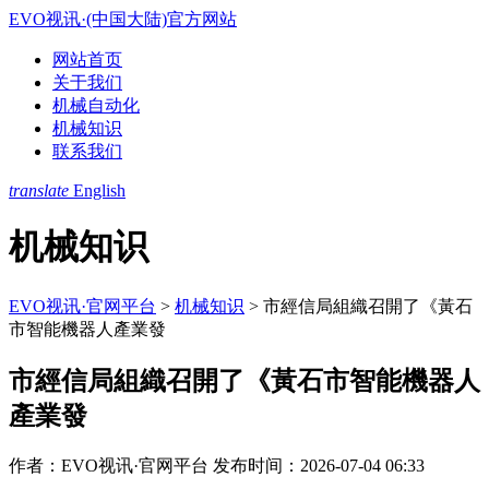
EVO视讯·(中国大陆)官方网站
网站首页
关于我们
机械自动化
机械知识
联系我们
translate
English
机械知识
EVO视讯·官网平台
>
机械知识
>
市經信局組織召開了《黃石
市智能機器人產業發
市經信局組織召開了《黃石市智能機器人
產業發
作者：EVO视讯·官网平台
发布时间：2026-07-04 06:33