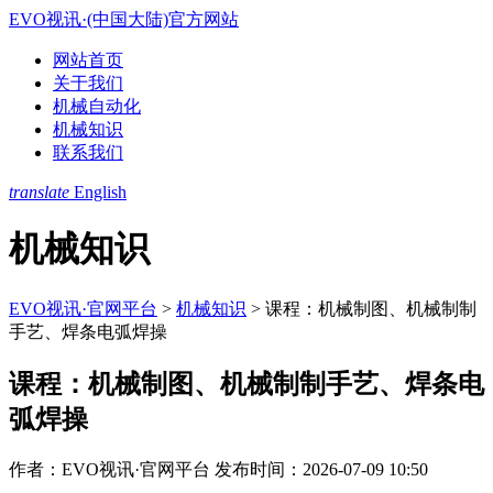
EVO视讯·(中国大陆)官方网站
网站首页
关于我们
机械自动化
机械知识
联系我们
translate
English
机械知识
EVO视讯·官网平台
>
机械知识
>
课程：机械制图、机械制制
手艺、焊条电弧焊操
课程：机械制图、机械制制手艺、焊条电
弧焊操
作者：EVO视讯·官网平台
发布时间：2026-07-09 10:50