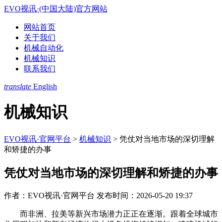
EVO视讯·(中国大陆)官方网站
网站首页
关于我们
机械自动化
机械知识
联系我们
translate
English
机械知识
EVO视讯·官网平台
>
机械知识
>
凭仗对当地市场的深切理解
和矫捷的办事
凭仗对当地市场的深切理解和矫捷的办事
作者：EVO视讯·官网平台
发布时间：2026-05-20 19:37
而非洲、拉美等新兴市场潜力正正在逐渐。跟着全球城市